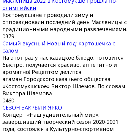
Масленица 2022 в Костомукше прошла по-
олимпийски
Костомукшане проводили зиму и
отпраздновали последний день Масленицы с
традиционными народными развлечениями.
0
379
Самый вкусный Новый год: картошечка с
салом
На этот раз у нас казацкое блюдо, готовится
быстро, получается красиво, аппетитно и
ароматно! Рецептом делится
атаман Городского казачьего общества
«Костомукшское» Виктор Шлемов. По словам
Виктора Шлемова
0
460
СЕЗОН ЗАКРЫЛИ ЯРКО
Концерт «Наш удивительный мир»,
завершивший творческий сезон 2020-2021
года, состоялся в Культурно-спортивном