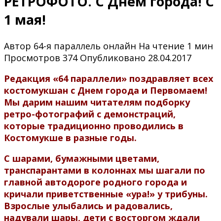
РЕТРОФОТО. С Днем города! С
1 мая!
Автор
64-я параллель онлайн
На чтение
1 мин
Просмотров
374
Опубликовано
28.04.2017
Редакция «64 параллели» поздравляет всех
костомукшан с Днем города и Первомаем!
Мы дарим нашим читателям подборку
ретро-фотографий с демонстраций,
которые традиционно проводились в
Костомукше в разные годы.
С шарами, бумажными цветами,
транспарантами в колоннах мы шагали по
главной автодороге родного города и
кричали приветственные «ура!» у трибуны.
Взрослые улыбались и радовались,
надували шары, дети с восторгом ждали