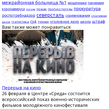
межрайонная больница №1
мошенники
пандемия
прокуратура
коронавируса
пожар
прогноз погоды
погода
северсталь
роспотребнадзор
соревнования
спортивная
суд
штраф
уголовное дело
школа
статистика
турнир
школа
Вам также может понравиться
Перерыв на кино
26 февраля в Центре «Среда» состоится
всероссийский показ военно-исторических
фильмов молодёжного кинофестиваля