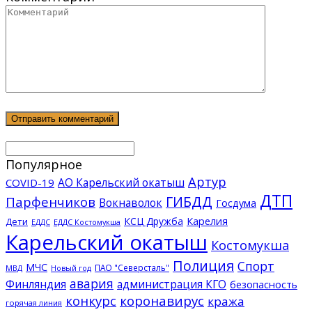
Популярное
Артур
АО Карельский окатыш
COVID-19
ДТП
ГИБДД
Парфенчиков
Вокнаволок
Госдума
КСЦ Дружба
Карелия
Дети
ЕДДС Костомукша
ЕДДС
Карельский окатыш
Костомукша
Полиция
Спорт
МЧС
ПАО "Северсталь"
МВД
Новый год
авария
Финляндия
администрация КГО
безопасность
конкурс
коронавирус
кража
горячая линия