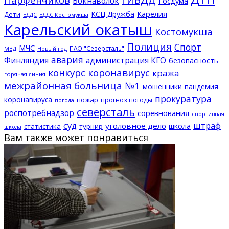
Вокнаволок
Госдума
КСЦ Дружба
Карелия
Дети
ЕДДС Костомукша
ЕДДС
Карельский окатыш
Костомукша
Полиция
Спорт
МЧС
ПАО "Северсталь"
МВД
Новый год
авария
Финляндия
администрация КГО
безопасность
конкурс
коронавирус
кража
горячая линия
межрайонная больница №1
мошенники
пандемия
прокуратура
коронавируса
пожар
прогноз погоды
погода
северсталь
роспотребнадзор
соревнования
спортивная
суд
штраф
уголовное дело
школа
статистика
турнир
школа
Вам также может понравиться