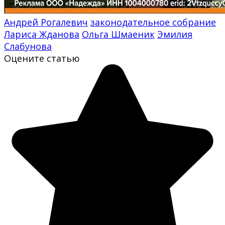
Андрей Рогалевич
законодательное собрание
Лариса Жданова
Ольга Шмаеник
Эмилия
Слабунова
Оцените статью