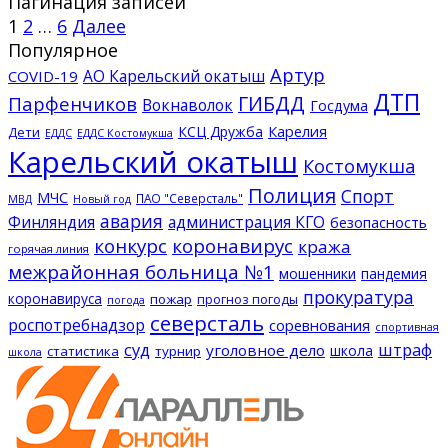
Пагинация записей
1
2
…
6
Далее
Популярное
Артур
АО Карельский окатыш
COVID-19
ДТП
ГИБДД
Парфенчиков
Вокнаволок
Госдума
КСЦ Дружба
Карелия
Дети
ЕДДС Костомукша
ЕДДС
Карельский окатыш
Костомукша
Полиция
Спорт
МЧС
ПАО "Северсталь"
МВД
Новый год
авария
Финляндия
администрация КГО
безопасность
конкурс
коронавирус
кража
горячая линия
межрайонная больница №1
мошенники
пандемия
прокуратура
коронавируса
пожар
прогноз погоды
погода
северсталь
роспотребнадзор
соревнования
спортивная
суд
штраф
уголовное дело
школа
статистика
турнир
школа