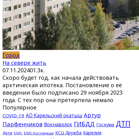
Город
На севере жить
07.11.2024
0
1.3к.
Скоро будет год, как начала действовать
арктическая ипотека. Постановление о её
введении было подписано 29 ноября 2023
года. С тех пор она претерпела немало
Популярное
Артур
АО Карельский окатыш
COVID-19
ДТП
ГИБДД
Парфенчиков
Вокнаволок
Госдума
КСЦ Дружба
Карелия
Дети
ЕДДС Костомукша
ЕДДС