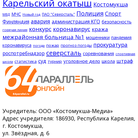
Карельский окатыш
Костомукша
Полиция
Спорт
МЧС
ПАО "Северсталь"
МВД
Новый год
авария
Финляндия
администрация КГО
безопасность
конкурс
коронавирус
кража
горячая линия
межрайонная больница №1
мошенники
пандемия
прокуратура
коронавируса
пожар
прогноз погоды
погода
северсталь
роспотребнадзор
соревнования
спортивная
суд
штраф
уголовное дело
школа
статистика
турнир
школа
Учредитель: ООО «Костомукша-Медиа»
Адрес учредителя: 186930, Республика Карелия,
г. Костомукша,
ул. Звёздная, д. 6