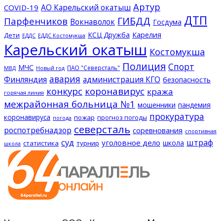
Артур
АО Карельский окатыш
COVID-19
ДТП
ГИБДД
Парфенчиков
Вокнаволок
Госдума
КСЦ Дружба
Карелия
Дети
ЕДДС Костомукша
ЕДДС
Карельский окатыш
Костомукша
Полиция
Спорт
МЧС
ПАО "Северсталь"
МВД
Новый год
авария
Финляндия
администрация КГО
безопасность
конкурс
коронавирус
кража
горячая линия
межрайонная больница №1
мошенники
пандемия
прокуратура
коронавируса
пожар
прогноз погоды
погода
северсталь
роспотребнадзор
соревнования
спортивная
суд
штраф
уголовное дело
школа
статистика
турнир
школа