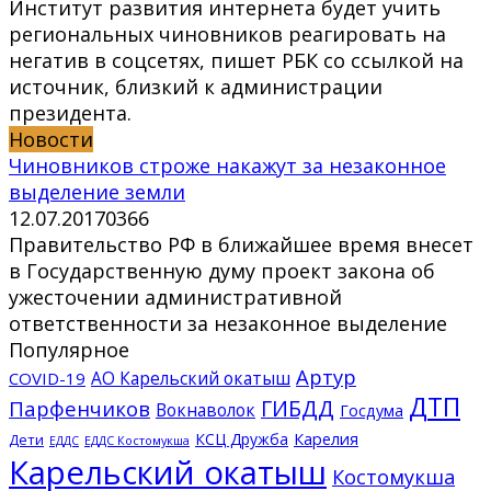
Институт развития интернета будет учить
региональных чиновников реагировать на
негатив в соцсетях, пишет РБК со ссылкой на
источник, близкий к администрации
президента.
Новости
Чиновников строже накажут за незаконное
выделение земли
12.07.2017
0
366
Правительство РФ в ближайшее время внесет
в Государственную думу проект закона об
ужесточении административной
ответственности за незаконное выделение
Популярное
Артур
АО Карельский окатыш
COVID-19
ДТП
ГИБДД
Парфенчиков
Вокнаволок
Госдума
КСЦ Дружба
Карелия
Дети
ЕДДС Костомукша
ЕДДС
Карельский окатыш
Костомукша