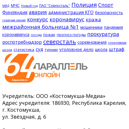
Полиция
Спорт
МЧС
ПАО "Северсталь"
МВД
Новый год
авария
Финляндия
администрация КГО
безопасность
конкурс
коронавирус
кража
горячая линия
межрайонная больница №1
мошенники
пандемия
прокуратура
коронавируса
пожар
прогноз погоды
погода
северсталь
роспотребнадзор
соревнования
спортивная
суд
штраф
уголовное дело
школа
статистика
турнир
школа
Учредитель: ООО «Костомукша-Медиа»
Адрес учредителя: 186930, Республика Карелия,
г. Костомукша,
ул. Звёздная, д. 6