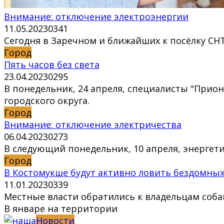
Внимание: отключение электроэнергии
11.05.2023
0
341
Сегодня в Заречном и ближайших к посёлку СНТ
Город
Пять часов без света
23.04.2023
0
295
В понедельник, 24 апреля, специалисты "Прио
городского округа.
Город
Внимание: отключение электричества
06.04.2023
0
273
В следующий понедельник, 10 апреля, энергети
Город
В Костомукше будут активно ловить бездомных
11.01.2023
0
339
Местные власти обратились к владельцам соба
В январе на территории
Новости