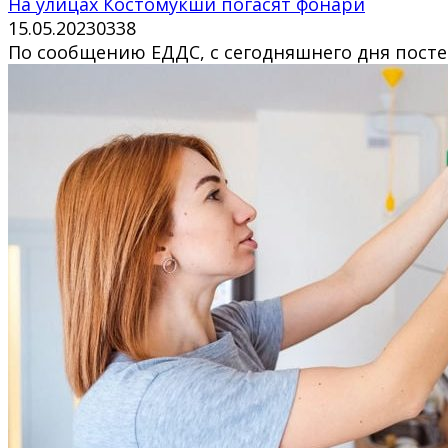
На улицах Костомукши погасят фонари
15.05.2023
0
338
По сообщению ЕДДС, с сегодняшнего дня посте