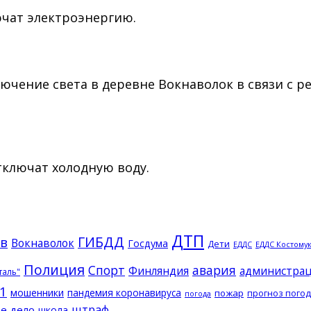
ючат электроэнергию.
тключение света в деревне Вокнаволок в связи 
тключат холодную воду.
ДТП
ГИБДД
в
Вокнаволок
Госдума
Дети
ЕДДС Костому
ЕДДС
Полиция
Спорт
авария
Финляндия
администрац
таль"
1
мошенники
пандемия коронавируса
пожар
прогноз пого
погода
штраф
е дело
школа