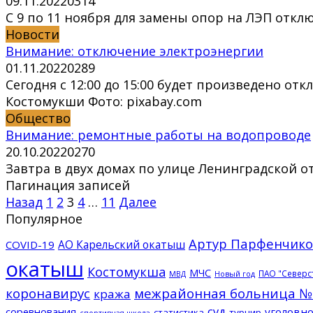
09.11.2022
0
314
С 9 по 11 ноября для замены опор на ЛЭП откл
Новости
Внимание: отключение электроэнергии
01.11.2022
0
289
Сегодня c 12:00 до 15:00 будет произведено о
Костомукши Фото: pixabay.com
Общество
Внимание: ремонтные работы на водопроводе
20.10.2022
0
270
Завтра в двух домах по улице Ленинградской о
Пагинация записей
Назад
1
2
3
4
…
11
Далее
Популярное
Артур Парфенчико
АО Карельский окатыш
COVID-19
окатыш
Костомукша
МЧС
ПАО "Северс
МВД
Новый год
коронавирус
межрайонная больница №
кража
суд
соревнования
уголовно
статистика
турнир