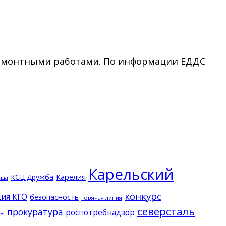
c ремонтными работами. По информации ЕДДС
Карельский
КСЦ Дружба
Карелия
кша
конкурс
ия КГО
безопасность
горячая линия
северсталь
прокуратура
роспотребнадзор
ды