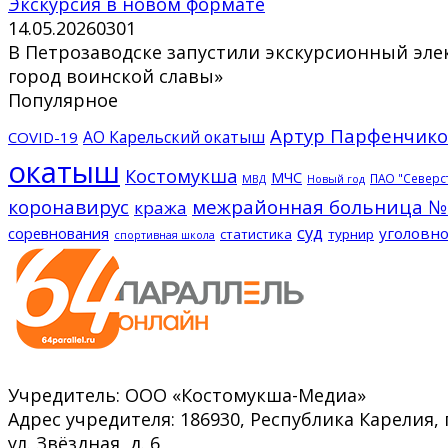
Экскурсия в новом формате
14.05.2026
0
301
В Петрозаводске запустили экскурсионный элек
город воинской славы»
Популярное
Артур Парфенчико
АО Карельский окатыш
COVID-19
окатыш
Костомукша
МЧС
ПАО "Северс
МВД
Новый год
коронавирус
межрайонная больница №
кража
суд
соревнования
уголовно
статистика
турнир
спортивная школа
Учредитель: ООО «Костомукша-Медиа»
Адрес учредителя: 186930, Республика Карелия, 
ул. Звёздная, д. 6