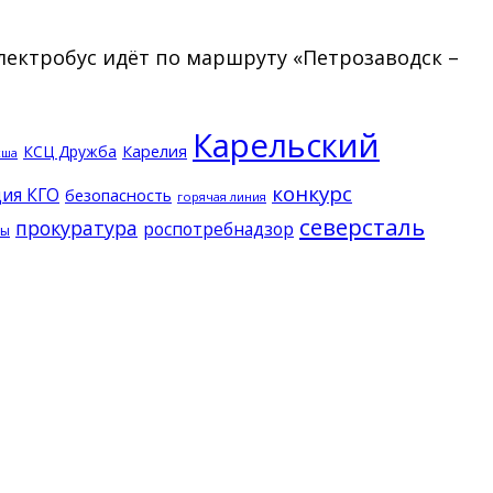
Электробус идёт по маршруту «Петрозаводск –
Карельский
КСЦ Дружба
Карелия
кша
конкурс
ия КГО
безопасность
горячая линия
северсталь
прокуратура
роспотребнадзор
ды