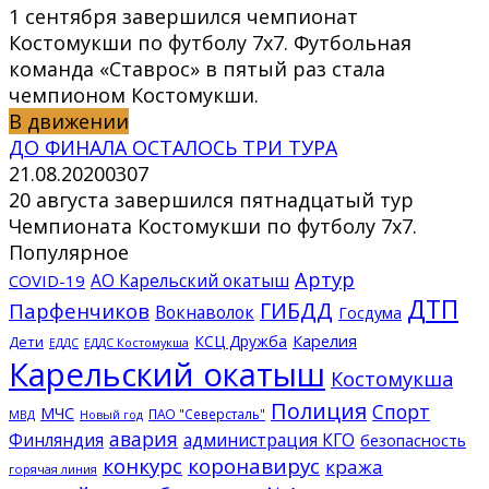
1 сентября завершился чемпионат
Костомукши по футболу 7х7. Футбольная
команда «Ставрос» в пятый раз стала
чемпионом Костомукши.
В движении
ДО ФИНАЛА ОСТАЛОСЬ ТРИ ТУРА
21.08.2020
0
307
20 августа завершился пятнадцатый тур
Чемпионата Костомукши по футболу 7х7.
Популярное
Артур
АО Карельский окатыш
COVID-19
ДТП
ГИБДД
Парфенчиков
Вокнаволок
Госдума
КСЦ Дружба
Карелия
Дети
ЕДДС Костомукша
ЕДДС
Карельский окатыш
Костомукша
Полиция
Спорт
МЧС
ПАО "Северсталь"
МВД
Новый год
авария
Финляндия
администрация КГО
безопасность
конкурс
коронавирус
кража
горячая линия