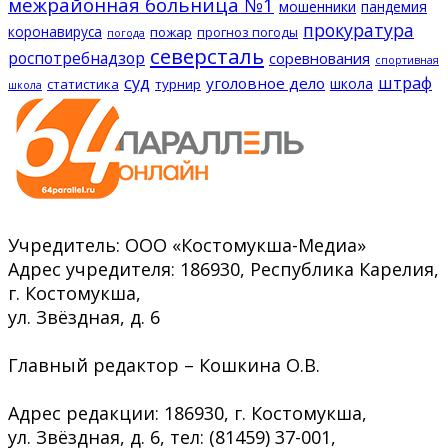
межрайонная больница №1
мошенники
пандемия
прокуратура
коронавируса
пожар
прогноз погоды
погода
северсталь
роспотребнадзор
соревнования
спортивная
суд
штраф
уголовное дело
школа
статистика
турнир
школа
Учредитель: ООО «Костомукша-Медиа»
Адрес учредителя: 186930, Республика Карелия,
г. Костомукша,
ул. Звёздная, д. 6
Главный редактор – Кошкина О.В.
Адрес редакции: 186930, г. Костомукша,
ул. Звёздная, д. 6, тел: (81459) 37-001,