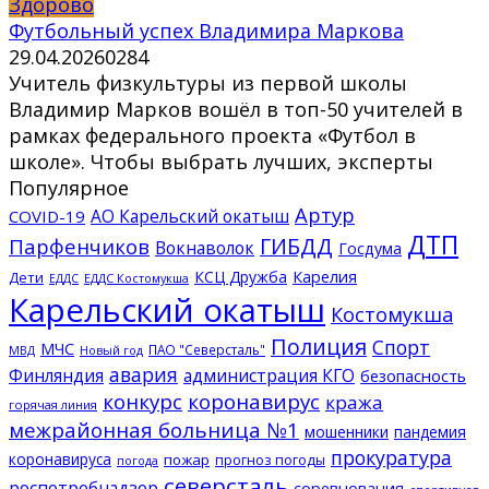
Здорово
Футбольный успех Владимира Маркова
29.04.2026
0
284
Учитель физкультуры из первой школы
Владимир Марков вошёл в топ-50 учителей в
рамках федерального проекта «Футбол в
школе». Чтобы выбрать лучших, эксперты
Популярное
Артур
АО Карельский окатыш
COVID-19
ДТП
ГИБДД
Парфенчиков
Вокнаволок
Госдума
КСЦ Дружба
Карелия
Дети
ЕДДС Костомукша
ЕДДС
Карельский окатыш
Костомукша
Полиция
Спорт
МЧС
ПАО "Северсталь"
МВД
Новый год
авария
Финляндия
администрация КГО
безопасность
конкурс
коронавирус
кража
горячая линия
межрайонная больница №1
мошенники
пандемия
прокуратура
коронавируса
пожар
прогноз погоды
погода
северсталь
роспотребнадзор
соревнования