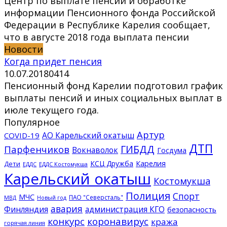
Центр по выплате пенсий и обработке
информации Пенсионного фонда Российской
Федерации в Республике Карелия сообщает,
что в августе 2018 года выплата пенсии
Новости
Когда придет пенсия
10.07.2018
0
414
Пенсионный фонд Карелии подготовил график
выплаты пенсий и иных социальных выплат в
июле текущего года.
Популярное
Артур
АО Карельский окатыш
COVID-19
ДТП
ГИБДД
Парфенчиков
Вокнаволок
Госдума
КСЦ Дружба
Карелия
Дети
ЕДДС Костомукша
ЕДДС
Карельский окатыш
Костомукша
Полиция
Спорт
МЧС
ПАО "Северсталь"
МВД
Новый год
авария
Финляндия
администрация КГО
безопасность
конкурс
коронавирус
кража
горячая линия