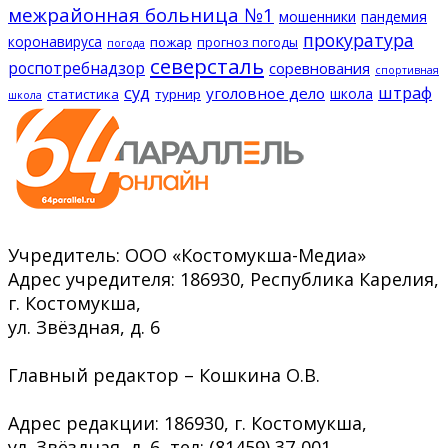
межрайонная больница №1
мошенники
пандемия
прокуратура
коронавируса
пожар
прогноз погоды
погода
северсталь
роспотребнадзор
соревнования
спортивная
суд
штраф
уголовное дело
школа
статистика
турнир
школа
Учредитель: ООО «Костомукша-Медиа»
Адрес учредителя: 186930, Республика Карелия,
г. Костомукша,
ул. Звёздная, д. 6
Главный редактор – Кошкина О.В.
Адрес редакции: 186930, г. Костомукша,
ул. Звёздная, д. 6, тел: (81459) 37-001,