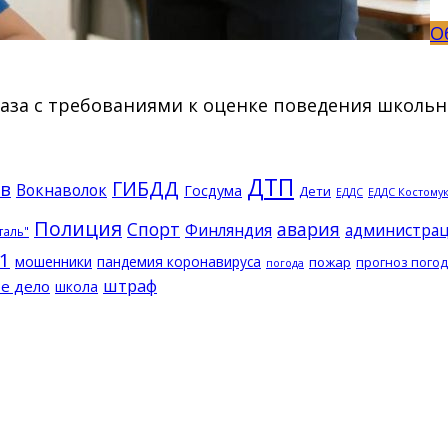
О
за с требованиями к оценке поведения школьн
ДТП
ГИБДД
в
Вокнаволок
Госдума
Дети
ЕДДС Костому
ЕДДС
Полиция
Спорт
авария
Финляндия
администрац
таль"
1
мошенники
пандемия коронавируса
пожар
прогноз пого
погода
штраф
е дело
школа