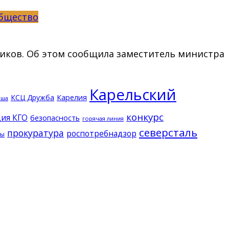
бщество
иков. Об этом сообщила заместитель министра
Карельский
КСЦ Дружба
Карелия
кша
конкурс
ия КГО
безопасность
горячая линия
северсталь
прокуратура
роспотребнадзор
ды