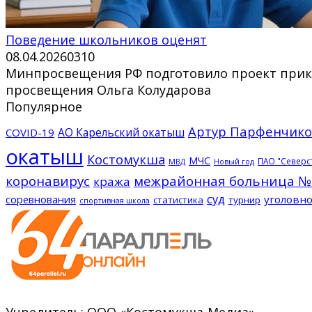
Поведение школьников оценят
08.04.2026
0
310
Минпросвещения РФ подготовило проект прика
просвещения Ольга Колударова
Популярное
Артур Парфенчико
АО Карельский окатыш
COVID-19
окатыш
Костомукша
МЧС
ПАО "Северс
МВД
Новый год
коронавирус
межрайонная больница №
кража
суд
соревнования
уголовно
статистика
турнир
спортивная школа