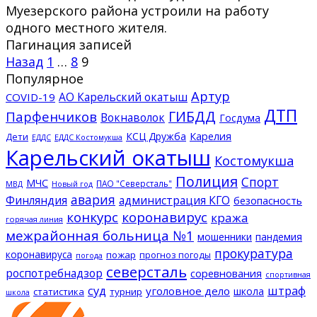
Муезерского района устроили на работу
одного местного жителя.
Пагинация записей
Назад
1
…
8
9
Популярное
Артур
АО Карельский окатыш
COVID-19
ДТП
ГИБДД
Парфенчиков
Вокнаволок
Госдума
КСЦ Дружба
Карелия
Дети
ЕДДС Костомукша
ЕДДС
Карельский окатыш
Костомукша
Полиция
Спорт
МЧС
ПАО "Северсталь"
МВД
Новый год
авария
Финляндия
администрация КГО
безопасность
конкурс
коронавирус
кража
горячая линия
межрайонная больница №1
мошенники
пандемия
прокуратура
коронавируса
пожар
прогноз погоды
погода
северсталь
роспотребнадзор
соревнования
спортивная
суд
штраф
уголовное дело
школа
статистика
турнир
школа