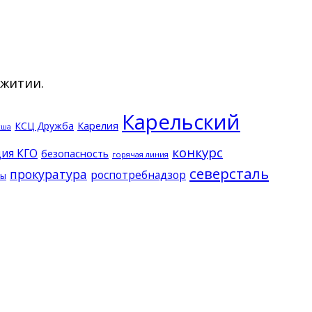
ежитии.
Карельский
КСЦ Дружба
Карелия
кша
конкурс
ия КГО
безопасность
горячая линия
северсталь
прокуратура
роспотребнадзор
ды