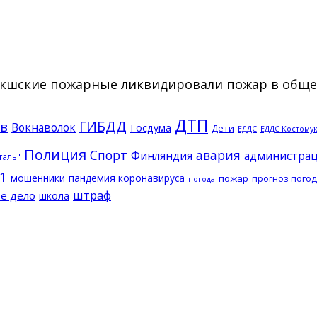
томукшские пожарные ликвидировали пожар в общ
ДТП
ГИБДД
в
Вокнаволок
Госдума
Дети
ЕДДС Костому
ЕДДС
Полиция
Спорт
авария
Финляндия
администрац
таль"
1
мошенники
пандемия коронавируса
пожар
прогноз пого
погода
штраф
е дело
школа