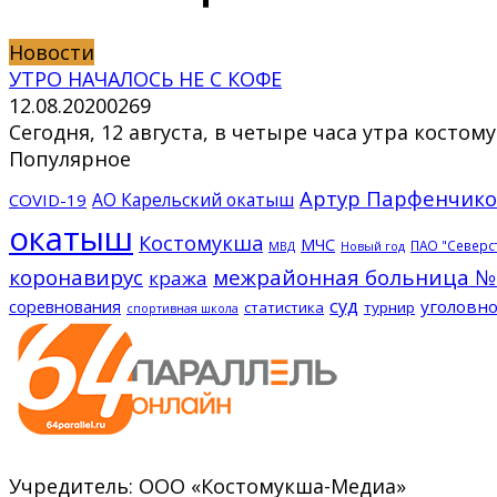
Новости
УТРО НАЧАЛОСЬ НЕ С КОФЕ
12.08.2020
0
269
Сегодня, 12 августа, в четыре часа утра кос
Популярное
Артур Парфенчико
АО Карельский окатыш
COVID-19
окатыш
Костомукша
МЧС
ПАО "Северс
МВД
Новый год
коронавирус
межрайонная больница №
кража
суд
соревнования
уголовно
статистика
турнир
спортивная школа
Учредитель: ООО «Костомукша-Медиа»