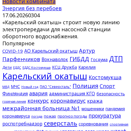
Новости комбината
Энергия без перебоев
17.06.2026
0
304
«Карельский окатыш» строит новую линию
электропередачи для насосной станции
оборотного водоснабжения.
Популярное
Артур
АО Карельский окатыш
COVID-19
ДТП
ГИБДД
Парфенчиков
Вокнаволок
Госдума
КСЦ Дружба
Карелия
Дети
ЕДДС Костомукша
ЕДДС
Карельский окатыш
Костомукша
Полиция
Спорт
МЧС
ПАО "Северсталь"
МВД
Новый год
авария
Финляндия
администрация КГО
безопасность
конкурс
коронавирус
кража
горячая линия
межрайонная больница №1
мошенники
пандемия
прокуратура
коронавируса
пожар
прогноз погоды
погода
северсталь
роспотребнадзор
соревнования
спортивная
суд
штраф