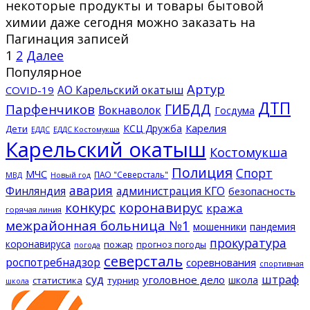
некоторые продукты и товары бытовой
химии даже сегодня можно заказать на
Пагинация записей
1
2
Далее
Популярное
Артур
АО Карельский окатыш
COVID-19
ДТП
ГИБДД
Парфенчиков
Вокнаволок
Госдума
КСЦ Дружба
Карелия
Дети
ЕДДС Костомукша
ЕДДС
Карельский окатыш
Костомукша
Полиция
Спорт
МЧС
ПАО "Северсталь"
МВД
Новый год
авария
Финляндия
администрация КГО
безопасность
конкурс
коронавирус
кража
горячая линия
межрайонная больница №1
мошенники
пандемия
прокуратура
коронавируса
пожар
прогноз погоды
погода
северсталь
роспотребнадзор
соревнования
спортивная
суд
штраф
уголовное дело
школа
статистика
турнир
школа