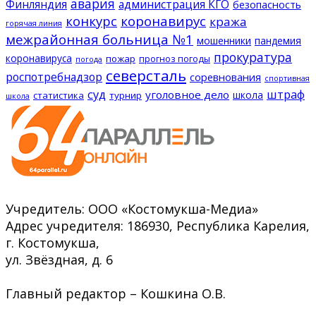
авария
Финляндия
администрация КГО
безопасность
конкурс
коронавирус
кража
горячая линия
межрайонная больница №1
мошенники
пандемия
прокуратура
коронавируса
пожар
прогноз погоды
погода
северсталь
роспотребнадзор
соревнования
спортивная
суд
штраф
уголовное дело
школа
статистика
турнир
школа
Учредитель: ООО «Костомукша-Медиа»
Адрес учредителя: 186930, Республика Карелия,
г. Костомукша,
ул. Звёздная, д. 6
Главный редактор – Кошкина О.В.