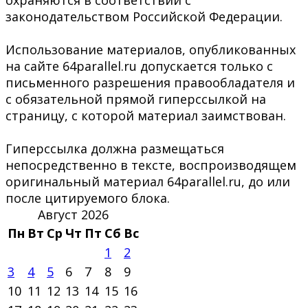
охраняются в соответствии с
законодательством Российской Федерации.
Использование материалов, опубликованных
на сайте 64parallel.ru допускается только с
письменного разрешения правообладателя и
с обязательной прямой гиперссылкой на
страницу, с которой материал заимствован.
Гиперссылка должна размещаться
непосредственно в тексте, воспроизводящем
оригинальный материал 64parallel.ru, до или
после цитируемого блока.
Август 2026
Пн
Вт
Ср
Чт
Пт
Сб
Вс
1
2
3
4
5
6
7
8
9
10
11
12
13
14
15
16