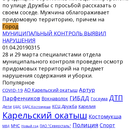
по улице Дружбы с просьбой рассказать о
своем соседе. Мужчина облагораживает
придомовую территорию, причем на
Город
МУНИЦИПАЛЬНЫЙ КОНТРОЛЬ ВЫЯВИЛ
НАРУШЕНИЯ
01.04.2019
0
315
28 и 29 марта специалистами отдела
муниципального контроля проведен осмотр
придомовых территорий на предмет
нарушения содержания и уборки.
Популярное
Артур
АО Карельский окатыш
COVID-19
ДТП
ГИБДД
Парфенчиков
Вокнаволок
Госдума
КСЦ Дружба
Карелия
Дети
ЕДДС Костомукша
ЕДДС
Карельский окатыш
Костомукша
Полиция
Спорт
МЧС
ПАО "Северсталь"
МВД
Новый год