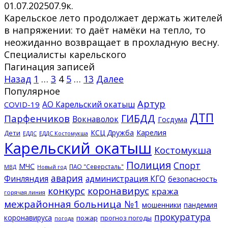
01.07.2025
0
7.9к.
Карельское лето продолжает держать жителей
в напряжении: то даёт намёки на тепло, то
неожиданно возвращает в прохладную весну.
Специалисты карельского
Пагинация записей
Назад
1
…
3
4
5
…
13
Далее
Популярное
Артур
АО Карельский окатыш
COVID-19
ДТП
ГИБДД
Парфенчиков
Вокнаволок
Госдума
КСЦ Дружба
Карелия
Дети
ЕДДС Костомукша
ЕДДС
Карельский окатыш
Костомукша
Полиция
Спорт
МЧС
ПАО "Северсталь"
МВД
Новый год
авария
Финляндия
администрация КГО
безопасность
конкурс
коронавирус
кража
горячая линия
межрайонная больница №1
мошенники
пандемия
прокуратура
коронавируса
пожар
прогноз погоды
погода