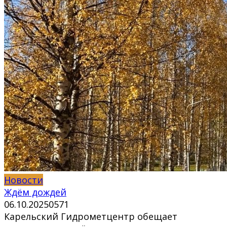
Новости
Ждём дождей
06.10.2025
0
571
Карельский Гидрометцентр обещает