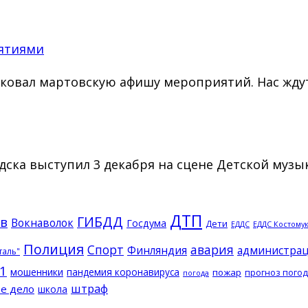
ятиями
овал мартовскую афишу мероприятий. Нас ждут 
дска выступил 3 декабря на сцене Детской муз
ДТП
ГИБДД
в
Вокнаволок
Госдума
Дети
ЕДДС Костому
ЕДДС
Полиция
Спорт
авария
Финляндия
администрац
таль"
1
мошенники
пандемия коронавируса
пожар
прогноз пого
погода
штраф
е дело
школа