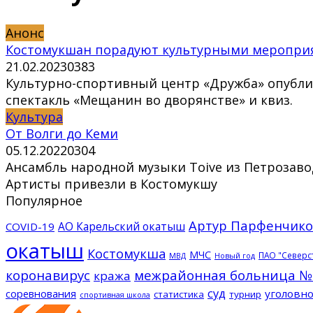
Анонс
Костомукшан порадуют культурными меропри
21.02.2023
0
383
Культурно-спортивный центр «Дружба» опублик
спектакль «Мещанин во дворянстве» и квиз.
Культура
От Волги до Кеми
05.12.2022
0
304
Ансамбль народной музыки Toive из Петрозаво
Артисты привезли в Костомукшу
Популярное
Артур Парфенчико
АО Карельский окатыш
COVID-19
окатыш
Костомукша
МЧС
ПАО "Северс
МВД
Новый год
коронавирус
межрайонная больница №
кража
суд
соревнования
уголовно
статистика
турнир
спортивная школа