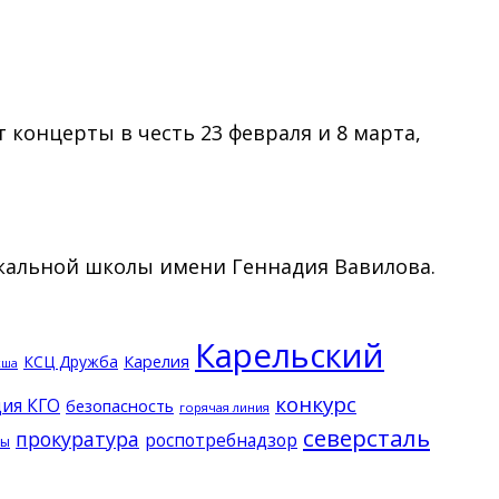
концерты в честь 23 февраля и 8 марта,
ыкальной школы имени Геннадия Вавилова.
Карельский
КСЦ Дружба
Карелия
кша
конкурс
ия КГО
безопасность
горячая линия
северсталь
прокуратура
роспотребнадзор
ды