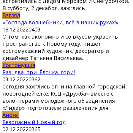
встретились с Дедом Морозом и Снегурочкой.
В субботу, 2 декабря, зажглись
Взгляд
«Господа волшебники, всё в наших руках!»
16.12.2022
0
403
О том, как экономно и со вкусом украсить
пространство к Новому году, пишет
костомукшский художник, декоратор и
дизайнер Татьяна Васильева.
Костомукша
Раз, два, три. Ёлочка, гори!
03.12.2022
0
362
Сегодня зажглись огни на главной городской
новогодней елке. КСЦ «Дружба» вместе с
волонтерами молодежного объединения
«Лидер» подготовили развлечения для
Анонс
Безопасный Новый год
02.12.2022
0
365