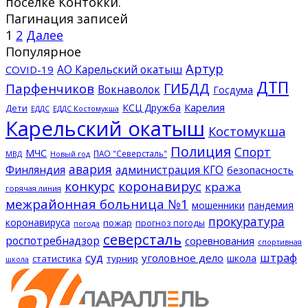
поселке Контокки.
Пагинация записей
1
2
Далее
Популярное
Артур
АО Карельский окатыш
COVID-19
ДТП
ГИБДД
Парфенчиков
Вокнаволок
Госдума
КСЦ Дружба
Карелия
Дети
ЕДДС Костомукша
ЕДДС
Карельский окатыш
Костомукша
Полиция
Спорт
МЧС
ПАО "Северсталь"
МВД
Новый год
авария
Финляндия
администрация КГО
безопасность
конкурс
коронавирус
кража
горячая линия
межрайонная больница №1
мошенники
пандемия
прокуратура
коронавируса
пожар
прогноз погоды
погода
северсталь
роспотребнадзор
соревнования
спортивная
суд
штраф
уголовное дело
школа
статистика
турнир
школа