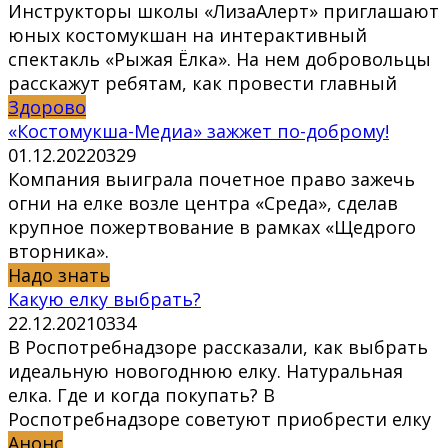
Инструкторы школы «ЛизаАлерт» приглашают
юных костомукшан на интерактивный
спектакль «Рыжая Ёлка». На нем добровольцы
расскажут ребятам, как провести главный
Здорово
«Костомукша-Медиа» зажжет по-доброму!
01.12.2022
0
329
Компания выиграла почетное право зажечь
огни на елке возле центра «Среда», сделав
крупное пожертвование в рамках «Щедрого
вторника».
Надо знать
Какую елку выбрать?
22.12.2021
0
334
В Роспотребнадзоре рассказали, как выбрать
идеальную новогоднюю елку. Натуральная
елка. Где и когда покупать? В
Роспотребнадзоре советуют приобрести елку
Анонс