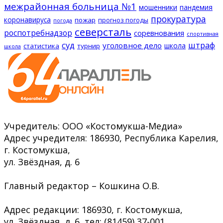
межрайонная больница №1
мошенники
пандемия
прокуратура
коронавируса
пожар
прогноз погоды
погода
северсталь
роспотребнадзор
соревнования
спортивная
суд
штраф
уголовное дело
школа
статистика
турнир
школа
Учредитель: ООО «Костомукша-Медиа»
Адрес учредителя: 186930, Республика Карелия,
г. Костомукша,
ул. Звёздная, д. 6
Главный редактор – Кошкина О.В.
Адрес редакции: 186930, г. Костомукша,
ул. Звёздная, д. 6, тел: (81459) 37-001,