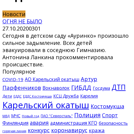
Новости
ОГНЯ НЕ БЫЛО
27.10.2020
0
301
Сегодня в детском саду «Ауринко» произошло
сильное задымление. Всех детей
эвакуировали в соседнюю Гимназию.
Антонина Ланкина прокомментировала
происшествие.
Популярное
Артур
АО Карельский окатыш
COVID-19
ДТП
ГИБДД
Парфенчиков
Вокнаволок
Госдума
КСЦ Дружба
Карелия
Дети
ЕДДС Костомукша
ЕДДС
Карельский окатыш
Костомукша
Полиция
Спорт
МЧС
ПАО "Северсталь"
МВД
Новый год
авария
Финляндия
администрация КГО
безопасность
конкурс
коронавирус
кража
горячая линия