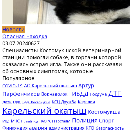
Новости
Опасная находка
03.07.2024
0
627
Специалисты Костомукшской ветеринарной
станции помогли собаке, в гортани которой
оказалась острая игла. Также они рассказали
об основных симптомах, которые
Популярное
Артур
АО Карельский окатыш
COVID-19
ДТП
ГИБДД
Парфенчиков
Вокнаволок
Госдума
КСЦ Дружба
Карелия
Дети
ЕДДС Костомукша
ЕДДС
Карельский окатыш
Костомукша
Полиция
Спорт
МЧС
ПАО "Северсталь"
МВД
Новый год
авария
Финляндия
администрация КГО
безопасность