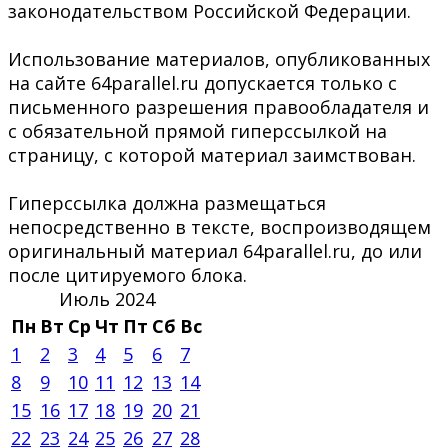
законодательством Российской Федерации.
Использование материалов, опубликованных
на сайте 64parallel.ru допускается только с
письменного разрешения правообладателя и
с обязательной прямой гиперссылкой на
страницу, с которой материал заимствован.
Гиперссылка должна размещаться
непосредственно в тексте, воспроизводящем
оригинальный материал 64parallel.ru, до или
после цитируемого блока.
Июль 2024
Пн
Вт
Ср
Чт
Пт
Сб
Вс
1
2
3
4
5
6
7
8
9
10
11
12
13
14
15
16
17
18
19
20
21
22
23
24
25
26
27
28