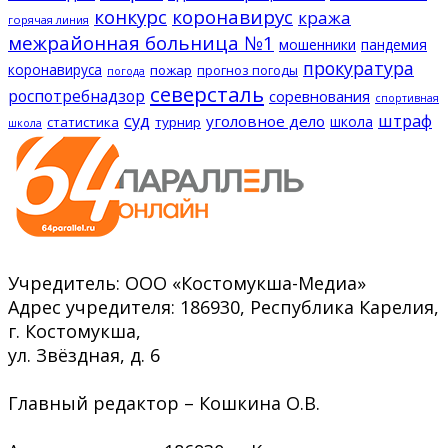
конкурс
коронавирус
кража
горячая линия
межрайонная больница №1
мошенники
пандемия
прокуратура
коронавируса
пожар
прогноз погоды
погода
северсталь
роспотребнадзор
соревнования
спортивная
суд
штраф
уголовное дело
школа
статистика
турнир
школа
Учредитель: ООО «Костомукша-Медиа»
Адрес учредителя: 186930, Республика Карелия,
г. Костомукша,
ул. Звёздная, д. 6
Главный редактор – Кошкина О.В.