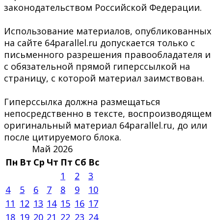
законодательством Российской Федерации.
Использование материалов, опубликованных
на сайте 64parallel.ru допускается только с
письменного разрешения правообладателя и
с обязательной прямой гиперссылкой на
страницу, с которой материал заимствован.
Гиперссылка должна размещаться
непосредственно в тексте, воспроизводящем
оригинальный материал 64parallel.ru, до или
после цитируемого блока.
Май 2026
Пн
Вт
Ср
Чт
Пт
Сб
Вс
1
2
3
4
5
6
7
8
9
10
11
12
13
14
15
16
17
18
19
20
21
22
23
24