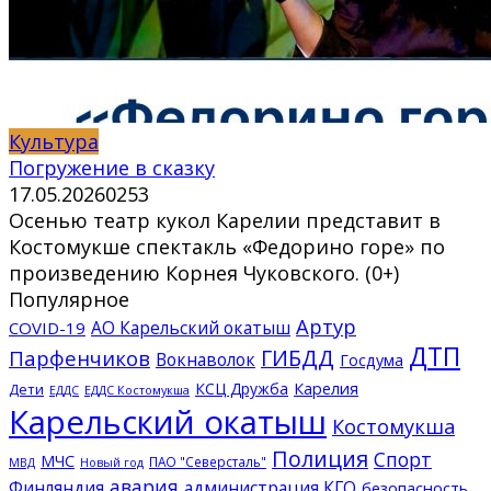
Культура
Погружение в сказку
17.05.2026
0
253
Осенью театр кукол Карелии представит в
Костомукше спектакль «Федорино горе» по
произведению Корнея Чуковского. (0+)
Популярное
Артур
АО Карельский окатыш
COVID-19
ДТП
ГИБДД
Парфенчиков
Вокнаволок
Госдума
КСЦ Дружба
Карелия
Дети
ЕДДС Костомукша
ЕДДС
Карельский окатыш
Костомукша
Полиция
Спорт
МЧС
ПАО "Северсталь"
МВД
Новый год
авария
Финляндия
администрация КГО
безопасность