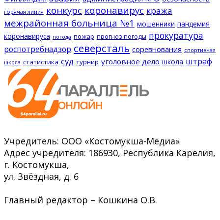
конкурс
коронавирус
кража
горячая линия
межрайонная больница №1
мошенники
пандемия
прокуратура
коронавируса
пожар
прогноз погоды
погода
северсталь
роспотребнадзор
соревнования
спортивная
суд
штраф
уголовное дело
школа
статистика
турнир
школа
Учредитель: ООО «Костомукша-Медиа»
Адрес учредителя: 186930, Республика Карелия,
г. Костомукша,
ул. Звёздная, д. 6
Главный редактор – Кошкина О.В.