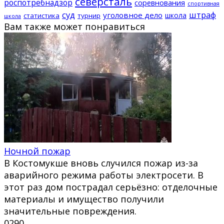
северсталь
роспотребнадзор
соревнования
спортивная
суд
штраф
уголовное дело
школа
статистика
турнир
школа
Вам также может понравиться
Ночной пожар
В Костомукше вновь случился пожар из-за
аварийного режима работы электросети. В
этот раз дом пострадал серьёзно: отделочные
материалы и имущество получили
значительные повреждения.
0
290