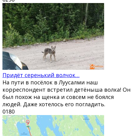
Придёт серенький волчок…
На пути в посёлок в Луусалми наш
корреспондент встретил детёныша волка! Он
был похож на щенка и совсем не боялся
людей. Даже хотелось его погладить.
0
180