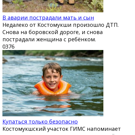
В аварии пострадали мать и сын
Недалеко от Костомукши произошло ДТП.
Снова на боровской дороге, и снова
пострадали женщина с ребёнком.
0
376
Купаться только безопасно
Костомукшский участок ГИМС напоминает