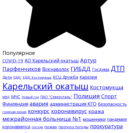
Популярное
Артур
АО Карельский окатыш
COVID-19
ДТП
ГИБДД
Парфенчиков
Вокнаволок
Госдума
КСЦ Дружба
Карелия
Дети
ЕДДС Костомукша
ЕДДС
Карельский окатыш
Костомукша
Полиция
Спорт
МЧС
ПАО "Северсталь"
МВД
Новый год
авария
Финляндия
администрация КГО
безопасность
конкурс
коронавирус
кража
горячая линия
межрайонная больница №1
мошенники
пандемия
прокуратура
коронавируса
пожар
прогноз погоды
погода