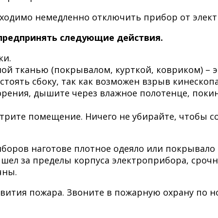
ходимо немедленно отключить прибор от элект
предпринять следующие действия.
ки.
й тканью (покрывалом, курткой, ковриком) – э
стоять сбоку, так как возможен взрыв кинескопа
орения, дышите через влажное полотенце, поки
трите помещение. Ничего не убирайте, чтобы 
боров наготове плотное одеяло или покрывало (
вышел за пределы корпуса электроприбора, сроч
чны.
звития пожара. Звоните в пожарную охрану по 