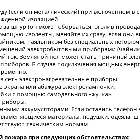
уду (если он металлический) при включенном в с
ежденной изоляцией.
е за шнур (он может оборваться, оголив провод
мощью изоленты, меняйте их сразу, если они в
чайником, паяльником без специальных негорюч
ещений электробытовыми приборами (чайник, ут
кий ток. Земляной пол может стать причиной эл
роприборов. В случае подключения мощных энерг
временно.
в сеть электронагревательные приборы.
ве экрана или абажура электролампочки.
бки с помощью самодельного «жучка».
оприборы.
нными аккумуляторами! Если оставить телефон з
спламеняющиеся материалы: подушки, одеяла, шт
ветствуют техническим нормам.
й пожара при следующих обстоятельствах: