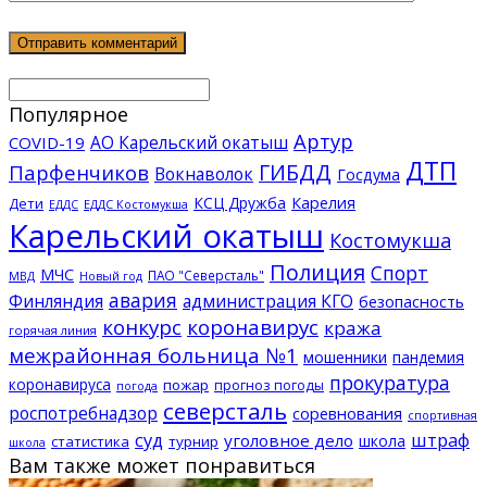
Популярное
Артур
АО Карельский окатыш
COVID-19
ДТП
ГИБДД
Парфенчиков
Вокнаволок
Госдума
КСЦ Дружба
Карелия
Дети
ЕДДС Костомукша
ЕДДС
Карельский окатыш
Костомукша
Полиция
Спорт
МЧС
ПАО "Северсталь"
МВД
Новый год
авария
Финляндия
администрация КГО
безопасность
конкурс
коронавирус
кража
горячая линия
межрайонная больница №1
мошенники
пандемия
прокуратура
коронавируса
пожар
прогноз погоды
погода
северсталь
роспотребнадзор
соревнования
спортивная
суд
штраф
уголовное дело
школа
статистика
турнир
школа
Вам также может понравиться