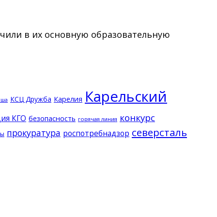
лючили в их основную образовательную
Карельский
КСЦ Дружба
Карелия
кша
конкурс
ия КГО
безопасность
горячая линия
северсталь
прокуратура
роспотребнадзор
ды