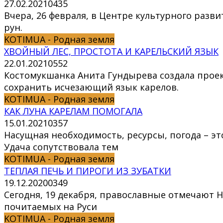
27.02.2021
0
435
Вчера, 26 февраля, в Центре культурного разв
рун.
KOTIMUA - Родная земля
ХВОЙНЫЙ ЛЕС, ПРОСТОТА И КАРЕЛЬСКИЙ ЯЗЫК
22.01.2021
0
552
Костомукшанка Анита Гундырева создала проек
сохранить исчезающий язык карелов.
KOTIMUA - Родная земля
КАК ЛУНА КАРЕЛАМ ПОМОГАЛА
15.01.2021
0
357
Насущная необходимость, ресурсы, погода – эт
Удача сопутствовала тем
KOTIMUA - Родная земля
ТЕПЛАЯ ПЕЧЬ И ПИРОГИ ИЗ ЗУБАТКИ
19.12.2020
0
349
Сегодня, 19 декабря, православные отмечают Н
почитаемых на Руси
KOTIMUA - Родная земля