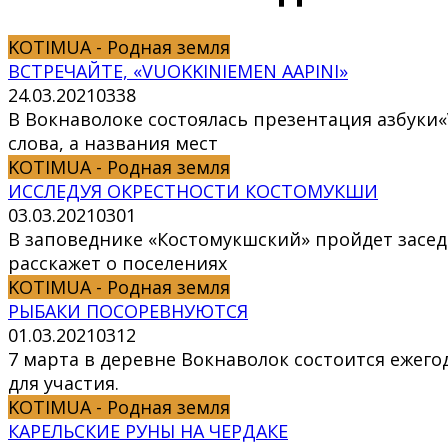
KOTIMUA - Родная земля
ВСТРЕЧАЙТЕ, «VUOKKINIEMEN AAPINI»
24.03.2021
0
338
В Вокнаволоке состоялась презентация азбуки«
слова, а названия мест
KOTIMUA - Родная земля
ИССЛЕДУЯ ОКРЕСТНОСТИ КОСТОМУКШИ
03.03.2021
0
301
В заповеднике «Костомукшский» пройдет засед
расскажет о поселениях
KOTIMUA - Родная земля
РЫБАКИ ПОСОРЕВНУЮТСЯ
01.03.2021
0
312
7 марта в деревне Вокнаволок состоится ежего
для участия.
KOTIMUA - Родная земля
КАРЕЛЬСКИЕ РУНЫ НА ЧЕРДАКЕ