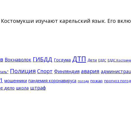
я Костомукши изучают карельский язык. Его вк
ДТП
ГИБДД
в
Вокнаволок
Госдума
Дети
ЕДДС Костому
ЕДДС
Полиция
Спорт
авария
Финляндия
администрац
таль"
1
мошенники
пандемия коронавируса
пожар
прогноз пого
погода
штраф
е дело
школа