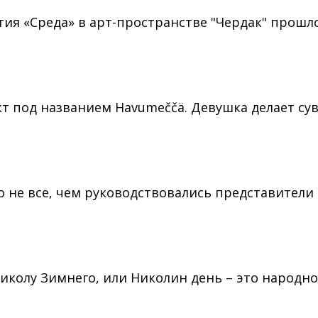
ития «Среда» в арт-пространстве "Чердак" прош
т под названием Havumeččä. Девушка делает су
о не все, чем руководствовались представители
иколу Зимнего, или Николин день – это народно