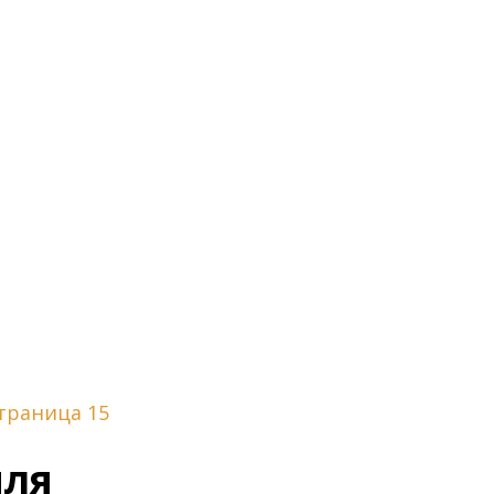
траница 15
мля