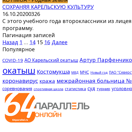
СОХРАНЯЯ КАРЕЛЬСКУЮ КУЛЬТУРУ
16.10.2020
0
326
С этого учебного года второклассники из лице
программу.
Пагинация записей
Назад
1
…
14
15
16
Далее
Популярное
Артур Парфенчико
АО Карельский окатыш
COVID-19
окатыш
Костомукша
МЧС
ПАО "Северс
МВД
Новый год
коронавирус
межрайонная больница №
кража
суд
соревнования
уголовно
статистика
турнир
спортивная школа