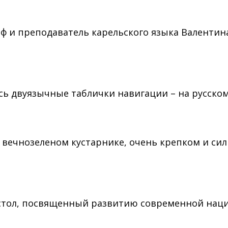
аф и преподаватель карельского языка Валентин
сь двуязычные таблички навигации – на русском
ечнозеленом кустарнике, очень крепком и сил
 стол, посвященный развитию современной нац