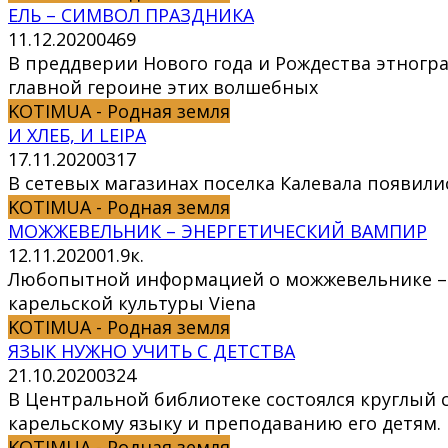
ЕЛЬ – СИМВОЛ ПРАЗДНИКА
11.12.2020
0
469
В преддверии Нового года и Рождества этногр
главной героине этих волшебных
KOTIMUA - Родная земля
И ХЛЕБ, И LEIPA
17.11.2020
0
317
В сетевых магазинах поселка Калевала появили
KOTIMUA - Родная земля
МОЖЖЕВЕЛЬНИК – ЭНЕРГЕТИЧЕСКИЙ ВАМПИР
12.11.2020
0
1.9к.
Любопытной информацией о можжевельнике – в
карельской культуры Viena
KOTIMUA - Родная земля
ЯЗЫК НУЖНО УЧИТЬ С ДЕТСТВА
21.10.2020
0
324
В Центральной библиотеке состоялся круглый
карельскому языку и преподаванию его детям.
KOTIMUA - Родная земля