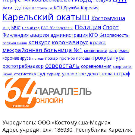
КСЦ Дружба
Карелия
Дети
ЕДДС Костомукша
ЕДДС
Карельский окатыш
Костомукша
Полиция
Спорт
МЧС
ПАО "Северсталь"
МВД
Новый год
авария
Финляндия
администрация КГО
безопасность
конкурс
коронавирус
кража
горячая линия
межрайонная больница №1
мошенники
пандемия
прокуратура
коронавируса
пожар
прогноз погоды
погода
северсталь
роспотребнадзор
соревнования
спортивная
суд
штраф
уголовное дело
школа
статистика
турнир
школа
Учредитель: ООО «Костомукша-Медиа»
Адрес учредителя: 186930, Республика Карелия,