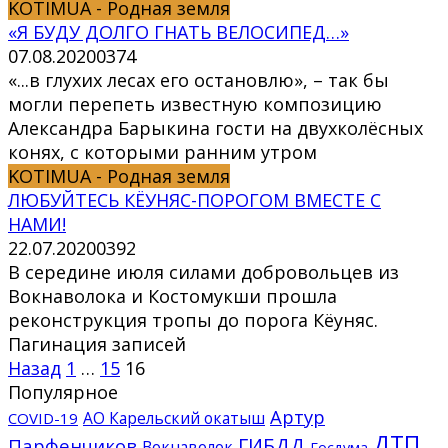
KOTIMUA - Родная земля
«Я БУДУ ДОЛГО ГНАТЬ ВЕЛОСИПЕД…»
07.08.2020
0
374
«...в глухих лесах его остановлю», – так бы
могли перепеть известную композицию
Александра Барыкина гости на двухколёсных
конях, с которыми ранним утром
KOTIMUA - Родная земля
ЛЮБУЙТЕСЬ КЁУНЯС-ПОРОГОМ ВМЕСТЕ С
НАМИ!
22.07.2020
0
392
В середине июля силами добровольцев из
Вокнаволока и Костомукши прошла
реконструкция тропы до порога Кёуняс.
Пагинация записей
Назад
1
…
15
16
Популярное
Артур
АО Карельский окатыш
COVID-19
ДТП
ГИБДД
Парфенчиков
Вокнаволок
Госдума