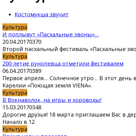
Костомукша звучит
Культура
И поплывут «Пасхальные звоны»…
20.04.2017
0
370
Второй пасхальный фестиваль «Пасхальные зво
Культура
200-летие рунопевца отметили фестивалем
06.04.2017
0
389
Первое апреля… Солнечное утро… В этот день
Карелии «Поющая земля VIENA».
Культура
В Вокнаволок, на игры и хороводы!
15.03.2017
0
348
Дорогие друзья! 18 марта приглашаем Вас в д
Начало в 12.
Культура