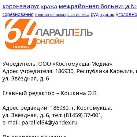
коронавирус
межрайонная больница №
кража
суд
соревнования
уголовно
статистика
турнир
спортивная школа
Учредитель: ООО «Костомукша-Медиа»
Адрес учредителя: 186930, Республика Карелия, 
ул. Звёздная, д. 6
Главный редактор – Кошкина О.В.
Адрес редакции: 186930, г. Костомукша,
ул. Звёздная, д. 6, тел: (81459) 37-001,
e-mail: parallel64@yandex.ru