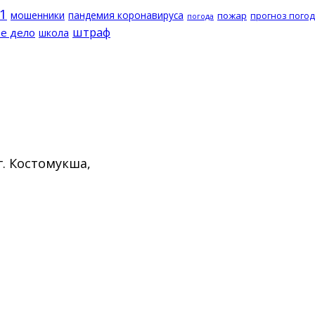
1
мошенники
пандемия коронавируса
пожар
прогноз пого
погода
штраф
е дело
школа
г. Костомукша,