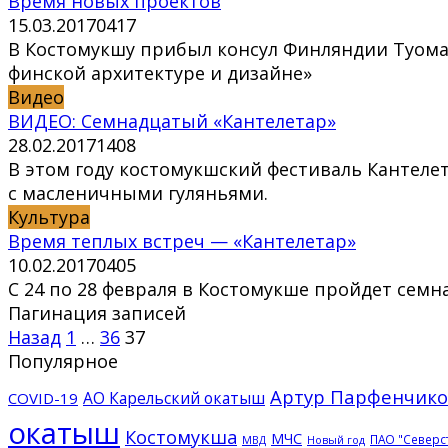
Время новых проектов
15.03.2017
0
417
В Костомукшу прибыл консул Финляндии Туома
финской архитектуре и дизайне»
Видео
ВИДЕО: Семнадцатый «Кантелетар»
28.02.2017
1
408
В этом году костомукшский фестиваль Кантеле
с масленичными гуляньями.
Культура
Время теплых встреч — «Кантелетар»
10.02.2017
0
405
С 24 по 28 февраля в Костомукше пройдет се
Пагинация записей
Назад
1
…
36
37
Популярное
Артур Парфенчико
АО Карельский окатыш
COVID-19
окатыш
Костомукша
МЧС
ПАО "Северс
МВД
Новый год