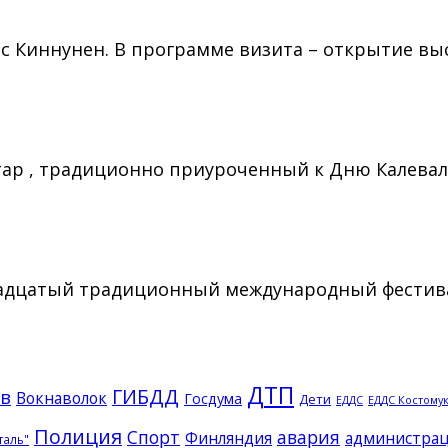
с Киннунен. В программе визита – открытие вы
тар , традиционно приуроченный к Дню Калевал
мнадцатый традиционный международный фестива
ДТП
ГИБДД
в
Вокнаволок
Госдума
Дети
ЕДДС Костому
ЕДДС
Полиция
Спорт
авария
Финляндия
администрац
таль"