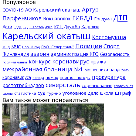
Популярное
Артур
АО Карельский окатыш
COVID-19
ДТП
ГИБДД
Парфенчиков
Вокнаволок
Госдума
КСЦ Дружба
Карелия
Дети
ЕДДС Костомукша
ЕДДС
Карельский окатыш
Костомукша
Полиция
Спорт
МЧС
ПАО "Северсталь"
МВД
Новый год
авария
Финляндия
администрация КГО
безопасность
конкурс
коронавирус
кража
горячая линия
межрайонная больница №1
мошенники
пандемия
прокуратура
коронавируса
пожар
прогноз погоды
погода
северсталь
роспотребнадзор
соревнования
спортивная
суд
штраф
уголовное дело
школа
статистика
турнир
школа
Вам также может понравиться