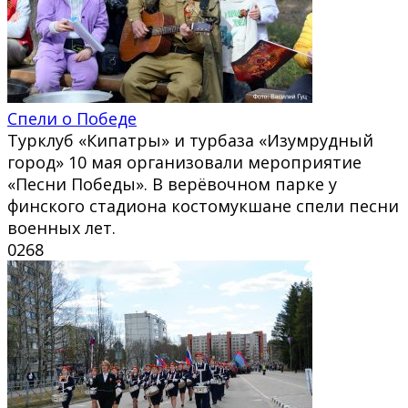
Спели о Победе
Турклуб «Кипатры» и турбаза «Изумрудный
город» 10 мая организовали мероприятие
«Песни Победы». В верёвочном парке у
финского стадиона костомукшане спели песни
военных лет.
0
268