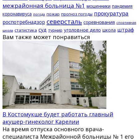
межрайонная больница №1
мошенники
пандемия
прокуратура
коронавируса
пожар
прогноз погоды
погода
северсталь
роспотребнадзор
соревнования
спортивная
суд
штраф
уголовное дело
школа
статистика
турнир
школа
Вам также может понравиться
В Костомукше будет работать главный
акушер-гинеколог Карелии
На время отпуска основного врача-
специалиста Межрайонной больницы № 1 его