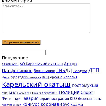
Комментарий
Популярное
Артур
АО Карельский окатыш
COVID-19
ДТП
ГИБДД
Парфенчиков
Вокнаволок
Госдума
КСЦ Дружба
Карелия
Дети
ЕДДС Костомукша
ЕДДС
Карельский окатыш
Костомукша
Полиция
Спорт
МЧС
ПАО "Северсталь"
МВД
Новый год
авария
Финляндия
администрация КГО
безопасность
конкурс
коронавирус
кража
горячая линия