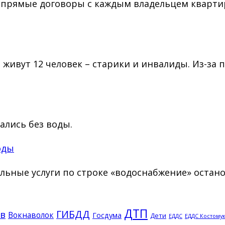
а прямые договоры с каждым владельцем кварти
живут 12 человек – старики и инвалиды. Из-за 
ались без воды.
оды
ьные услуги по строке «водоснабжение» останов
ДТП
ГИБДД
в
Вокнаволок
Госдума
Дети
ЕДДС Костому
ЕДДС