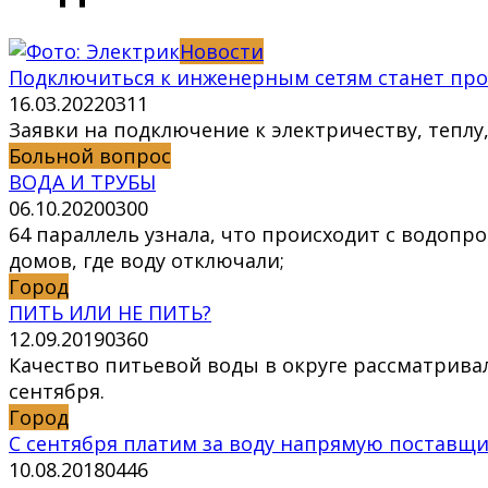
Новости
Подключиться к инженерным сетям станет пр
16.03.2022
0
311
Заявки на подключение к электричеству, теплу
Больной вопрос
ВОДА И ТРУБЫ
06.10.2020
0
300
64 параллель узнала, что происходит с водопро
домов, где воду отключали;
Город
ПИТЬ ИЛИ НЕ ПИТЬ?
12.09.2019
0
360
Качество питьевой воды в округе рассматрив
сентября.
Город
С сентября платим за воду напрямую поставщи
10.08.2018
0
446