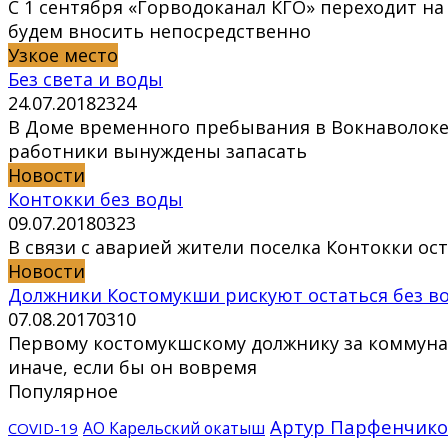
С 1 сентября «Горводоканал КГО» переходит н
будем вносить непосредственно
Узкое место
Без света и воды
24.07.2018
2
324
В Доме временного пребывания в Вокнаволоке 
работники вынуждены запасать
Новости
Контокки без воды
09.07.2018
0
323
В связи с аварией жители поселка Контокки ост
Новости
Должники Костомукши рискуют остаться без в
07.08.2017
0
310
Первому костомукшскому должнику за коммунал
иначе, если бы он вовремя
Популярное
Артур Парфенчико
АО Карельский окатыш
COVID-19