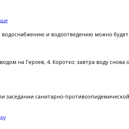
още
, водоснабжению и водоотведению можно будет п
водом на Героев, 4. Коротко: завтра воду снова
али заседании санитарно-противоэпидемической
ку