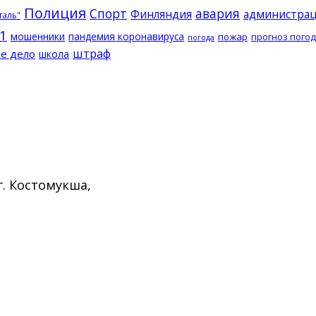
Полиция
Спорт
авария
Финляндия
администрац
таль"
1
мошенники
пандемия коронавируса
пожар
прогноз пого
погода
штраф
е дело
школа
г. Костомукша,