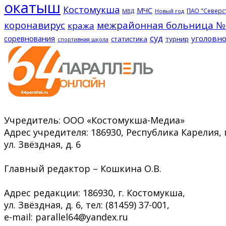
окатыш
Костомукша
МЧС
ПАО "Северс
МВД
Новый год
коронавирус
межрайонная больница №
кража
суд
соревнования
уголовно
статистика
турнир
спортивная школа
Учредитель: ООО «Костомукша-Медиа»
Адрес учредителя: 186930, Республика Карелия, 
ул. Звёздная, д. 6
Главный редактор – Кошкина О.В.
Адрес редакции: 186930, г. Костомукша,
ул. Звёздная, д. 6, тел: (81459) 37-001,
e-mail: parallel64@yandex.ru