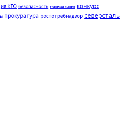
конкурс
ия КГО
безопасность
горячая линия
северсталь
прокуратура
роспотребнадзор
ды