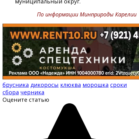
муниципальный округ.
По информации Минприроды Карелии
брусника
дикоросы
клюква
морошка
сроки
сбора
черника
Оцените статью