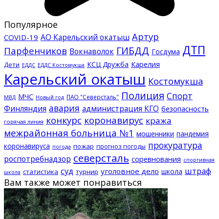
Популярное
Артур
АО Карельский окатыш
COVID-19
ДТП
ГИБДД
Парфенчиков
Вокнаволок
Госдума
КСЦ Дружба
Карелия
Дети
ЕДДС Костомукша
ЕДДС
Карельский окатыш
Костомукша
Полиция
Спорт
МЧС
ПАО "Северсталь"
МВД
Новый год
авария
Финляндия
администрация КГО
безопасность
конкурс
коронавирус
кража
горячая линия
межрайонная больница №1
мошенники
пандемия
прокуратура
коронавируса
пожар
прогноз погоды
погода
северсталь
роспотребнадзор
соревнования
спортивная
суд
штраф
уголовное дело
школа
статистика
турнир
школа
Вам также может понравиться