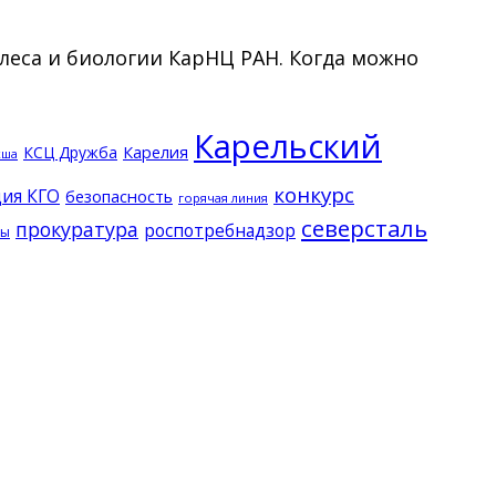
леса и биологии КарНЦ РАН. Когда можно
Карельский
КСЦ Дружба
Карелия
кша
конкурс
ия КГО
безопасность
горячая линия
северсталь
прокуратура
роспотребнадзор
ды