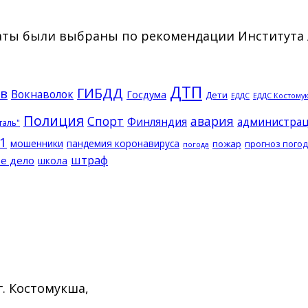
Даты были выбраны по рекомендации Института 
ДТП
ГИБДД
в
Вокнаволок
Госдума
Дети
ЕДДС Костому
ЕДДС
Полиция
Спорт
авария
Финляндия
администрац
таль"
1
мошенники
пандемия коронавируса
пожар
прогноз пого
погода
штраф
е дело
школа
г. Костомукша,