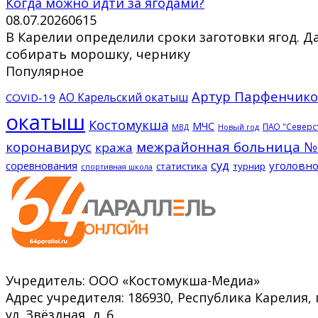
Когда можно идти за ягодами?
08.07.2026
0
615
В Карелии определили сроки заготовки ягод. 
собирать морошку, чернику
Популярное
Артур Парфенчико
АО Карельский окатыш
COVID-19
окатыш
Костомукша
МЧС
ПАО "Северс
МВД
Новый год
коронавирус
межрайонная больница №
кража
суд
соревнования
уголовно
статистика
турнир
спортивная школа
Учредитель: ООО «Костомукша-Медиа»
Адрес учредителя: 186930, Республика Карелия, 
ул. Звёздная, д. 6