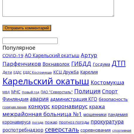
Популярное
Артур
АО Карельский окатыш
COVID-19
ДТП
ГИБДД
Парфенчиков
Вокнаволок
Госдума
КСЦ Дружба
Карелия
Дети
ЕДДС Костомукша
ЕДДС
Карельский окатыш
Костомукша
Полиция
Спорт
МЧС
ПАО "Северсталь"
МВД
Новый год
авария
Финляндия
администрация КГО
безопасность
конкурс
коронавирус
кража
горячая линия
межрайонная больница №1
мошенники
пандемия
прокуратура
коронавируса
пожар
прогноз погоды
погода
северсталь
роспотребнадзор
соревнования
спортивная