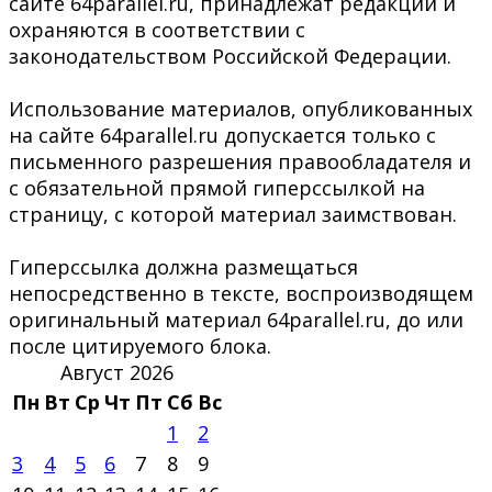
сайте 64parallel.ru, принадлежат редакции и
охраняются в соответствии с
законодательством Российской Федерации.
Использование материалов, опубликованных
на сайте 64parallel.ru допускается только с
письменного разрешения правообладателя и
с обязательной прямой гиперссылкой на
страницу, с которой материал заимствован.
Гиперссылка должна размещаться
непосредственно в тексте, воспроизводящем
оригинальный материал 64parallel.ru, до или
после цитируемого блока.
Август 2026
Пн
Вт
Ср
Чт
Пт
Сб
Вс
1
2
3
4
5
6
7
8
9