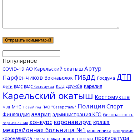
Популярное
Артур
АО Карельский окатыш
COVID-19
ДТП
ГИБДД
Парфенчиков
Вокнаволок
Госдума
КСЦ Дружба
Карелия
Дети
ЕДДС Костомукша
ЕДДС
Карельский окатыш
Костомукша
Полиция
Спорт
МЧС
ПАО "Северсталь"
МВД
Новый год
авария
Финляндия
администрация КГО
безопасность
конкурс
коронавирус
кража
горячая линия
межрайонная больница №1
мошенники
пандемия
прокуратура
коронавируса
пожар
прогноз погоды
погода