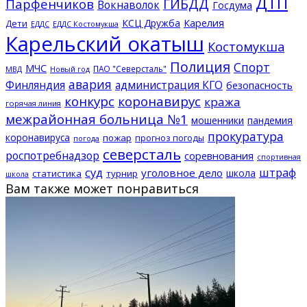
ДТП
ГИБДД
Парфенчиков
Вокнаволок
Госдума
КСЦ Дружба
Карелия
Дети
ЕДДС Костомукша
ЕДДС
Карельский окатыш
Костомукша
Полиция
Спорт
МЧС
ПАО "Северсталь"
МВД
Новый год
авария
Финляндия
администрация КГО
безопасность
конкурс
коронавирус
кража
горячая линия
межрайонная больница №1
мошенники
пандемия
прокуратура
коронавируса
пожар
прогноз погоды
погода
северсталь
роспотребнадзор
соревнования
спортивная
суд
штраф
уголовное дело
школа
статистика
турнир
школа
Вам также может понравиться