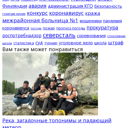
авария
Финляндия
администрация КГО
безопасность
конкурс
коронавирус
кража
горячая линия
межрайонная больница №1
мошенники
пандемия
прокуратура
коронавируса
пожар
прогноз погоды
погода
северсталь
роспотребнадзор
соревнования
спортивная
суд
штраф
уголовное дело
школа
статистика
турнир
школа
Вам также может понравиться
Река, загадочные топонимы и падающий
метеор