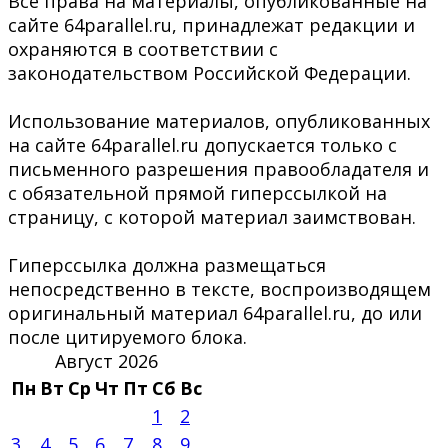
Все права на материалы, опубликованные на
сайте 64parallel.ru, принадлежат редакции и
охраняются в соответствии с
законодательством Российской Федерации.
Использование материалов, опубликованных
на сайте 64parallel.ru допускается только с
письменного разрешения правообладателя и
с обязательной прямой гиперссылкой на
страницу, с которой материал заимствован.
Гиперссылка должна размещаться
непосредственно в тексте, воспроизводящем
оригинальный материал 64parallel.ru, до или
после цитируемого блока.
Август 2026
Пн
Вт
Ср
Чт
Пт
Сб
Вс
1
2
3
4
5
6
7
8
9