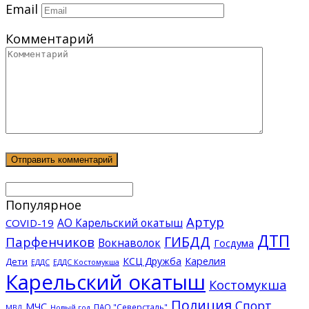
Email
Комментарий
Популярное
Артур
АО Карельский окатыш
COVID-19
ДТП
ГИБДД
Парфенчиков
Вокнаволок
Госдума
КСЦ Дружба
Карелия
Дети
ЕДДС Костомукша
ЕДДС
Карельский окатыш
Костомукша
Полиция
Спорт
МЧС
ПАО "Северсталь"
МВД
Новый год