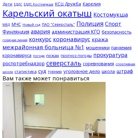
КСЦ Дружба
Карелия
Дети
ЕДДС Костомукша
ЕДДС
Карельский окатыш
Костомукша
Полиция
Спорт
МЧС
ПАО "Северсталь"
МВД
Новый год
авария
Финляндия
администрация КГО
безопасность
конкурс
коронавирус
кража
горячая линия
межрайонная больница №1
мошенники
пандемия
прокуратура
коронавируса
пожар
прогноз погоды
погода
северсталь
роспотребнадзор
соревнования
спортивная
суд
штраф
уголовное дело
школа
статистика
турнир
школа
Вам также может понравиться