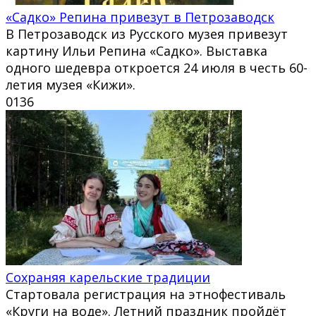
«Садко» Репина привезут в Петрозаводск
В Петрозаводск из Русского музея привезут
картину Ильи Репина «Садко». Выставка
одного шедевра откроется 24 июля в честь 60-
летия музея «Кижи».
0
136
Сохраняя карельские традиции
Стартовала регистрация на этнофестиваль
«Круги на воде». Летний праздник пройдёт