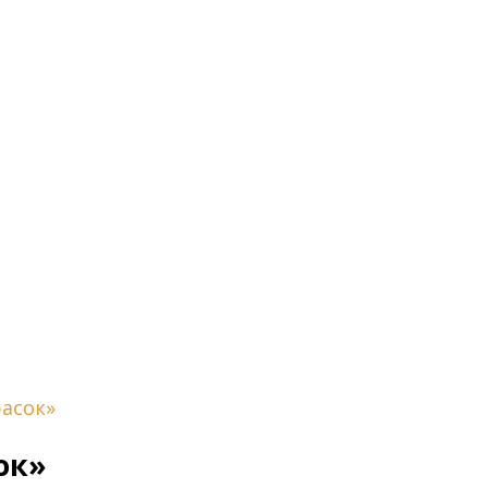
асок»
ок»