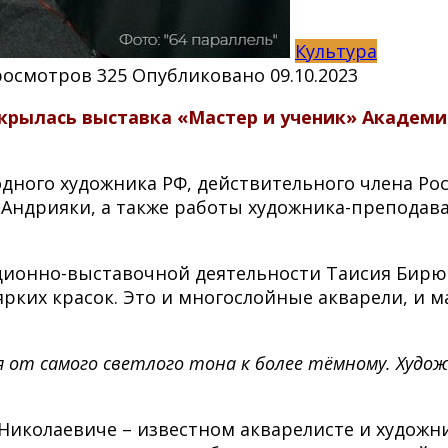
Культура
росмотров
325
Опубликовано
09.10.2023
крылась выставка «Мастер и ученик» Академи
ного художника РФ, действительного члена Рос
 Андрияки, а также работы художника-преподава
ционно-выставочной деятельности Таисия Бирюк
рких красок. Это и многослойные акварели, и м
от самого светлого тона к более тёмному. Художн
 Николаевиче – известном акварелисте и художн