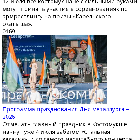
12 июля все костомукшане с сильными руками
могут принять участие в соревнованиях по
армрестлингу на призы «Карельского
окатыша».
0
169
Программа празднования Дня металлурга –
2026
Отмечать главный праздник в Костомукше
начнут уже 4 июля забегом «Стальная
закалка», и до самого масштабного концерта