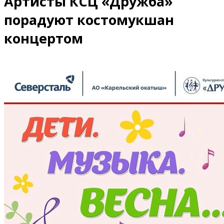
Артисты КСЦ «Дружба»
порадуют костомукшан
концертом