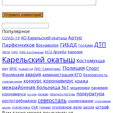
Популярное
Артур
АО Карельский окатыш
COVID-19
ДТП
ГИБДД
Парфенчиков
Вокнаволок
Госдума
КСЦ Дружба
Карелия
Дети
ЕДДС Костомукша
ЕДДС
Карельский окатыш
Костомукша
Полиция
Спорт
МЧС
ПАО "Северсталь"
МВД
Новый год
авария
Финляндия
администрация КГО
безопасность
конкурс
коронавирус
кража
горячая линия
межрайонная больница №1
мошенники
пандемия
прокуратура
коронавируса
пожар
прогноз погоды
погода
северсталь
роспотребнадзор
соревнования
спортивная
суд
штраф
уголовное дело
школа
статистика
турнир
школа
Вам также может понравиться