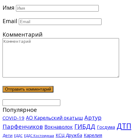
Имя
Email
Комментарий
Популярное
Артур
АО Карельский окатыш
COVID-19
ДТП
ГИБДД
Парфенчиков
Вокнаволок
Госдума
КСЦ Дружба
Карелия
Дети
ЕДДС Костомукша
ЕДДС