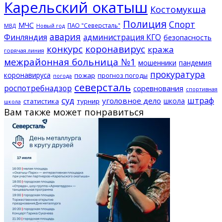
Карельский окатыш
Костомукша
Полиция
Спорт
МЧС
ПАО "Северсталь"
МВД
Новый год
авария
Финляндия
администрация КГО
безопасность
конкурс
коронавирус
кража
горячая линия
межрайонная больница №1
мошенники
пандемия
прокуратура
коронавируса
пожар
прогноз погоды
погода
северсталь
роспотребнадзор
соревнования
спортивная
суд
штраф
уголовное дело
школа
статистика
турнир
школа
Вам также может понравиться