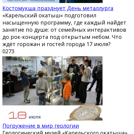
Костомукша празднует День металлурга
«Карельский окатыш» подготовил
насыщенную программу, где каждый найдет
занятие по душе: от семейных интерактивов
до рок-концерта под открытым небом. Что
ждёт горожан и гостей города 17 июля?
0
273
Погружение в мир геологии
Геологический музей «Карельского окатыша»