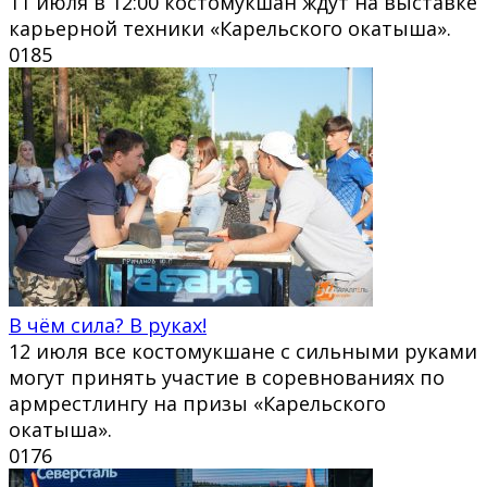
11 июля в 12:00 костомукшан ждут на выставке
карьерной техники «Карельского окатыша».
0
185
В чём сила? В руках!
12 июля все костомукшане с сильными руками
могут принять участие в соревнованиях по
армрестлингу на призы «Карельского
окатыша».
0
176