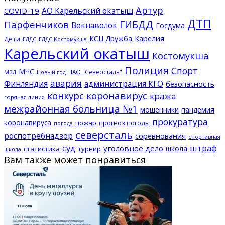
Артур
АО Карельский окатыш
COVID-19
ДТП
ГИБДД
Парфенчиков
Вокнаволок
Госдума
КСЦ Дружба
Карелия
Дети
ЕДДС Костомукша
ЕДДС
Карельский окатыш
Костомукша
Полиция
Спорт
МЧС
ПАО "Северсталь"
МВД
Новый год
авария
Финляндия
администрация КГО
безопасность
конкурс
коронавирус
кража
горячая линия
межрайонная больница №1
мошенники
пандемия
прокуратура
коронавируса
пожар
прогноз погоды
погода
северсталь
роспотребнадзор
соревнования
спортивная
суд
штраф
уголовное дело
школа
статистика
турнир
школа
Вам также может понравиться