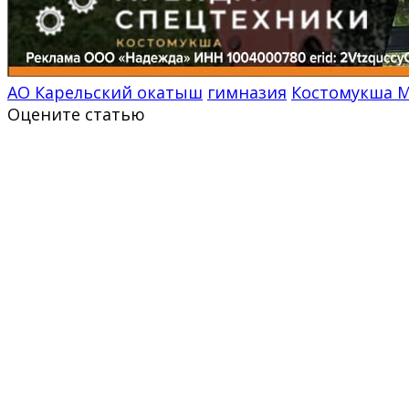
АО Карельский окатыш
гимназия
Костомукша 
Оцените статью