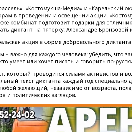
раллель», «Костомукша-Медиа» и «Карельский ок
рам в проведении и освещении акции. «Костом
акже комбинат подготовит подарки для отличник
ать диктант на пятерку: Александре Бронзовой 
ельская акция в форме добровольного диктанта
м – важно для каждого человека; убедить, что з
кто умеет или хочет писать и говорить по-русски
, который проводится силами активистов и во
альный текст диктанта каждый год специально д
любой желающий, независимо от возраста, пола
в и политических взглядов.