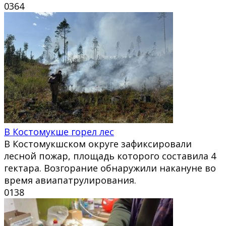
0
364
В Костомукше горел лес
В Костомукшском округе зафиксировали
лесной пожар, площадь которого составила 4
гектара. Возгорание обнаружили накануне во
время авиапатрулирования.
0
138