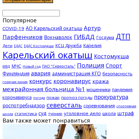
Популярное
Артур
АО Карельский окатыш
COVID-19
ДТП
ГИБДД
Парфенчиков
Вокнаволок
Госдума
КСЦ Дружба
Карелия
Дети
ЕДДС Костомукша
ЕДДС
Карельский окатыш
Костомукша
Полиция
Спорт
МЧС
ПАО "Северсталь"
МВД
Новый год
авария
Финляндия
администрация КГО
безопасность
конкурс
коронавирус
кража
горячая линия
межрайонная больница №1
мошенники
пандемия
прокуратура
коронавируса
пожар
прогноз погоды
погода
северсталь
роспотребнадзор
соревнования
спортивная
суд
штраф
уголовное дело
школа
статистика
турнир
школа
Вам также может понравиться