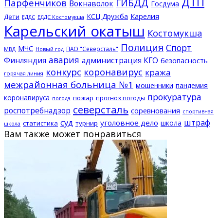
ДТП
ГИБДД
Парфенчиков
Вокнаволок
Госдума
КСЦ Дружба
Карелия
Дети
ЕДДС Костомукша
ЕДДС
Карельский окатыш
Костомукша
Полиция
Спорт
МЧС
ПАО "Северсталь"
МВД
Новый год
авария
Финляндия
администрация КГО
безопасность
конкурс
коронавирус
кража
горячая линия
межрайонная больница №1
мошенники
пандемия
прокуратура
коронавируса
пожар
прогноз погоды
погода
северсталь
роспотребнадзор
соревнования
спортивная
суд
штраф
уголовное дело
школа
статистика
турнир
школа
Вам также может понравиться