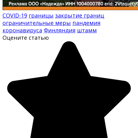
COVID-19
границы
закрытие границ
ограничительные меры
пандемия
коронавируса
Финляндия
штамм
Оцените статью