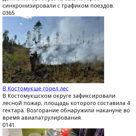
синхронизировали с графиком поездов.
0
365
В Костомукше горел лес
В Костомукшском округе зафиксировали
лесной пожар, площадь которого составила 4
гектара. Возгорание обнаружили накануне во
время авиапатрулирования.
0
141