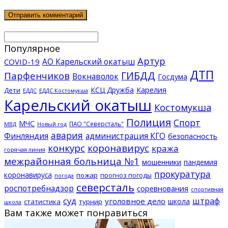
Популярное
Артур
АО Карельский окатыш
COVID-19
ДТП
ГИБДД
Парфенчиков
Вокнаволок
Госдума
КСЦ Дружба
Карелия
Дети
ЕДДС Костомукша
ЕДДС
Карельский окатыш
Костомукша
Полиция
Спорт
МЧС
ПАО "Северсталь"
МВД
Новый год
авария
Финляндия
администрация КГО
безопасность
конкурс
коронавирус
кража
горячая линия
межрайонная больница №1
мошенники
пандемия
прокуратура
коронавируса
пожар
прогноз погоды
погода
северсталь
роспотребнадзор
соревнования
спортивная
суд
штраф
уголовное дело
школа
статистика
турнир
школа
Вам также может понравиться