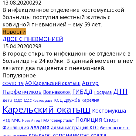
13.08.2020
0
292
В инфекционное отделение костомукшской
больницы поступил местный житель с
ковидной пневмонией – ему 59 лет.
Новости
ДВОЕ С ПНЕВМОНИЕЙ
15.04.2020
0
298
В городе открыто инфекционное отделение в
больнице на 24 койки. В данный момент в нем
лечатся два пациента с пневмонией.
Популярное
Артур
АО Карельский окатыш
COVID-19
ДТП
ГИБДД
Парфенчиков
Вокнаволок
Госдума
КСЦ Дружба
Карелия
Дети
ЕДДС Костомукша
ЕДДС
Карельский окатыш
Костомукша
Полиция
Спорт
МЧС
ПАО "Северсталь"
МВД
Новый год
авария
Финляндия
администрация КГО
безопасность
конкурс
коронавирус
кража
горячая линия