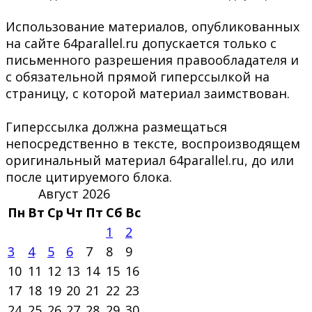
Использование материалов, опубликованных
на сайте 64parallel.ru допускается только с
письменного разрешения правообладателя и
с обязательной прямой гиперссылкой на
страницу, с которой материал заимствован.
Гиперссылка должна размещаться
непосредственно в тексте, воспроизводящем
оригинальный материал 64parallel.ru, до или
после цитируемого блока.
Август 2026
Пн
Вт
Ср
Чт
Пт
Сб
Вс
1
2
3
4
5
6
7
8
9
10
11
12
13
14
15
16
17
18
19
20
21
22
23
24
25
26
27
28
29
30