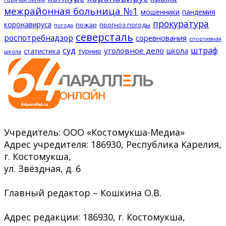
межрайонная больница №1
мошенники
пандемия
прокуратура
коронавируса
пожар
прогноз погоды
погода
северсталь
роспотребнадзор
соревнования
спортивная
суд
штраф
уголовное дело
школа
статистика
турнир
школа
Учредитель: ООО «Костомукша-Медиа»
Адрес учредителя: 186930, Республика Карелия,
г. Костомукша,
ул. Звёздная, д. 6
Главный редактор – Кошкина О.В.
Адрес редакции: 186930, г. Костомукша,