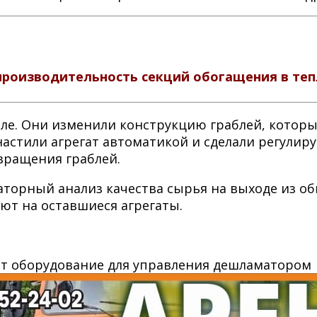
я производительность секций обогащения в теп
юле. Они изменили конструкцию граблей, котор
снастили агрегат автоматикой и сделали регули
вращения граблей.
торный анализ качества сырья на выходе из об
ют на оставшиеся агрегаты.
т оборудование для управления дешламатором