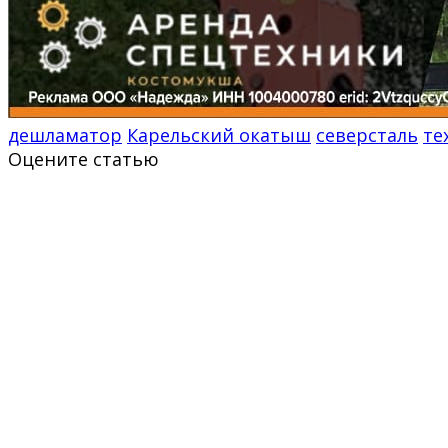
дешламатор
Карельский окатыш
северсталь
те
Оцените статью