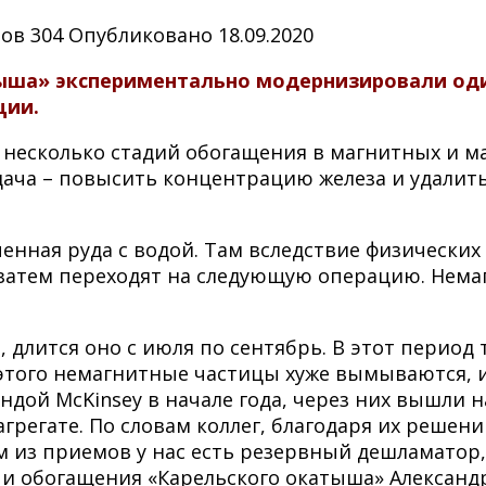
ров
304
Опубликовано
18.09.2020
ыша» экспериментально модернизировали оди
ции.
 несколько стадий обогащения в магнитных и м
дача – повысить концентрацию железа и удалит
ченная руда с водой. Там вследствие физически
 и затем переходят на следующую операцию. Не
, длится оно с июля по сентябрь. В этот период
 этого немагнитные частицы хуже вымываются, 
ндой McKinsey в начале года, через них вышли 
грегате. По словам коллег, благодаря их решен
ом из приемов у нас есть резервный дешламато
и обогащения «Карельского окатыша» Александ