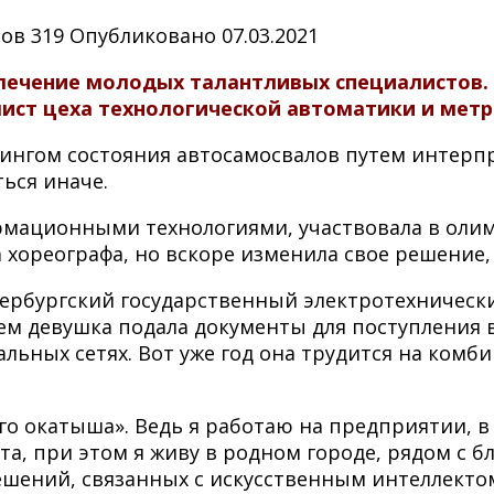
ров
319
Опубликовано
07.03.2021
ечение молодых талантливых специалистов. В
лист цеха технологической автоматики и мет
нгом состояния автосамосвалов путем интерп
ься иначе.
рмационными технологиями, участвовала в оли
 хореографа, но вскоре изменила свое решение, п
тербургский государственный электротехническ
м девушка подала документы для поступления в
льных сетях. Вот уже год она трудится на комби
ого окатыша». Ведь я работаю на предприятии, 
а, при этом я живу в родном городе, рядом с б
шений, связанных с искусственным интеллект